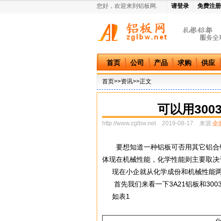
您好，欢迎来到铝板网.
请登录
免费注册
中国铝板网
首页
公司
产品
求购
供应
首页
>>资讯>>正文
可以用300
http://www.zglbw.net
2019-08-17 来源:
企
要想知道一种铝板可否用其它铝合铝
体现在机械性能，化学性能则主要取决
现在小企就从化学成份和机械性能两个方
首先我们来看一下3A21铝板和300
如表1