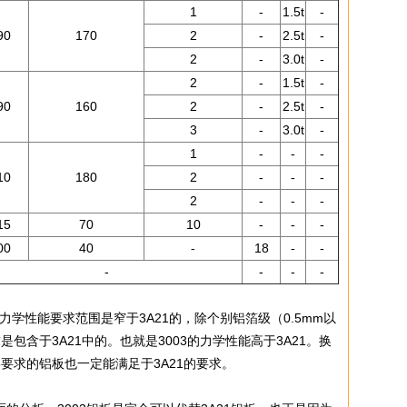
1
-
1.5t
-
90
170
2
-
2.5t
-
2
-
3.0t
-
2
-
1.5t
-
90
160
2
-
2.5t
-
3
-
3.0t
-
1
-
-
-
10
180
2
-
-
-
2
-
-
-
15
70
10
-
-
-
00
40
-
18
-
-
-
-
-
-
力学性能要求范围是窄于3A21的，除个别铝箔级（0.5mm以
是包含于3A21中的。也就是3003的力学性能高于3A21。换
3要求的铝板也一定能满足于3A21的要求。