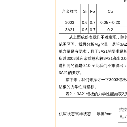
合金牌号
Si
Fe
Cu
3003
0.6
0.7
0.05～0.20
3A21
0.6
0.7
0.2
从上面成份表我们不难发现，除其它杂
范围区间。我再分析Mg含量，尽管3A2
单含量是有要求，且于3A21的要求是相
所以3003其它杂质总和较3A21高出0
是相同的都是0.10.至此我们不难得
3A21的要求。
接下来，我们来探讨一下3003铝板和3
铝板的力学性能指标。
表2
：3A21铝板的力学性能如表2
抗拉
供应状态
试样状态
厚度/mm
R
m