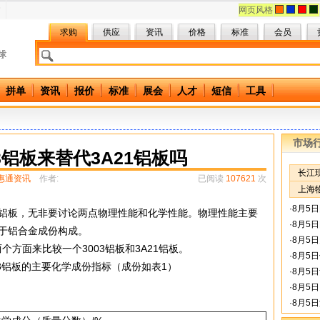
网页风格
求购
供应
资讯
价格
标准
会员
拼单
资讯
报价
标准
展会
人才
短信
工具
市场
3铝板来替代3A21铝板吗
长江
惠通资讯
作者:
已阅读
107621
次
上海
·
8月5
板，无非要讨论两点物理性能和化学性能。物理性能主要
·
8月5
于铝合金成份构成。
·
8月5
面来比较一个3003铝板和3A21铝板。
·
8月5
3铝板的主要化学成份指标（成份如表1）
·
8月5
·
8月5
·
8月5