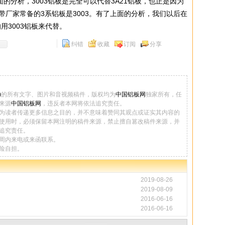
分析，3003铝板是完全可以代替3A21铝板，也正是因为
厂家常备的3系铝板是3003。有了上面的分析，我们以后在
用3003铝板来代替。
纠错
收藏
订阅
分享
)
的所有文字、图片和音视频稿件，版权均为
中国铝板网
独家所有，任
来源
中国铝板网
，违反者本网将依法追究责任。
为读者传递更多信息之目的，并不意味着赞同其观点或证实其内容的
使用时，必须保留本网注明的稿件来源，禁止擅自篡改稿件来源，并
追究责任。
周内来电或来函联系。
险自担。
2019-08-26
2019-08-09
2016-06-16
2016-06-16