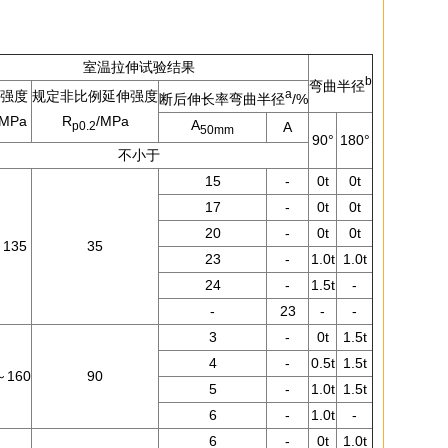
室温拉伸试验结果
b
弯曲半径
a
强度
规定非比例延伸强度
断后伸长率弯曲半径
/%
/MPa
R
/MPa
A
p0.2
A
50mm
90°
180°
不小于
15
-
0t
0t
17
-
0t
0t
20
-
0t
0t
135
35
23
-
1.0t
1.0t
24
-
1.5t
-
-
23
-
-
3
-
0t
1.5t
4
-
0.5t
1.5t
～160
90
5
-
1.0t
1.5t
6
-
1.0t
-
6
-
0t
1.0t