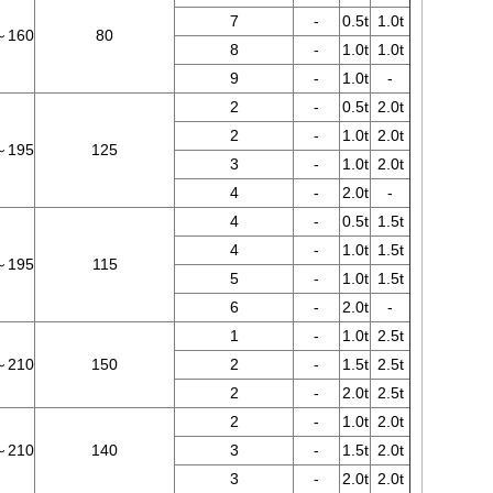
7
-
0.5t
1.0t
～160
80
8
-
1.0t
1.0t
9
-
1.0t
-
2
-
0.5t
2.0t
2
-
1.0t
2.0t
～195
125
3
-
1.0t
2.0t
4
-
2.0t
-
4
-
0.5t
1.5t
4
-
1.0t
1.5t
～195
115
5
-
1.0t
1.5t
6
-
2.0t
-
1
-
1.0t
2.5t
～210
150
2
-
1.5t
2.5t
2
-
2.0t
2.5t
2
-
1.0t
2.0t
～210
140
3
-
1.5t
2.0t
3
-
2.0t
2.0t