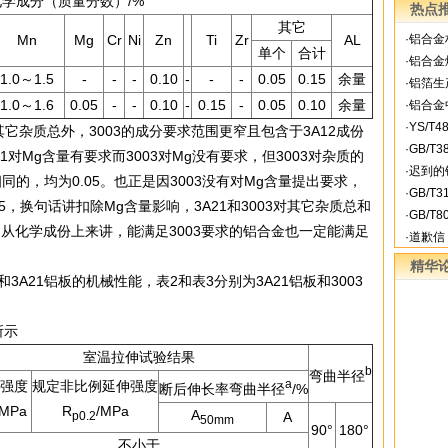
化学成分（质量分数）/%
热点
其它
Mn
Mg
Cr
Ni
Zn
Ti
Zr
AL
·
铝合金
单个
合计
·
铝合金
1.0～1.5
-
-
-
0.10
-
-
-
0.05
0.15
余量
·
铝箔生
1.0～1.6
0.05
-
-
0.10
-
0.15
-
0.05
0.10
余量
·
铝合金
·
YS/T
质总外，3003的成分要求范围更窄且包含于3A12成份
·
GB/T
1对Mg含量有要求而3003对Mg没有要求，但3003对杂质的
·
迟到的
同的，均为0.05。也正是因3003没有对Mg含量提出要求，
·
GB/T
.05，换句话讲扣除Mg含量影响，3A21和3003对其它杂质总和
·
GB/T
出：从化学成份上来讲，能满足3003要求的铝合金也一定能满足
·
道歉信
精华
A21铝板的机械性能，表2和表3分别为3A21铝板和3003
所示
室温拉伸试验结果
b
弯曲半径
a
强度
规定非比例延伸强度
断后伸长率弯曲半径
/%
/MPa
R
/MPa
A
p0.2
A
50mm
90°
180°
不小于