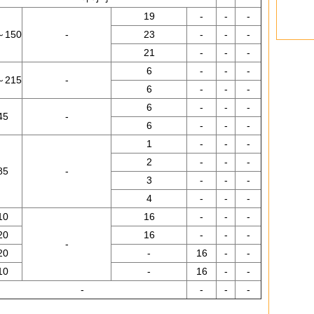
19
-
-
-
～150
-
23
-
-
-
21
-
-
-
6
-
-
-
～215
-
6
-
-
-
6
-
-
-
45
-
6
-
-
-
1
-
-
-
2
-
-
-
85
-
3
-
-
-
4
-
-
-
10
16
-
-
-
20
16
-
-
-
-
20
-
16
-
-
10
-
16
-
-
-
-
-
-