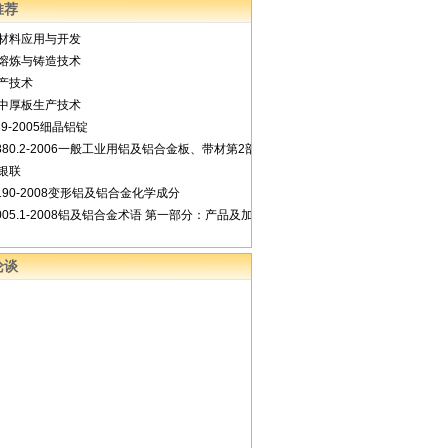
推荐
材料应用与开发
熔炼与铸造技术
产技术
中厚板生产技术
489-2005细晶铝锭
3880.2-2006一般工业用铝及铝合金板、带材第2部分：力学性能
银联
3190-2008变形铝及铝合金化学成分
8005.1-2008铝及铝合金术语 第一部分：产品及加工处理工艺
论谈