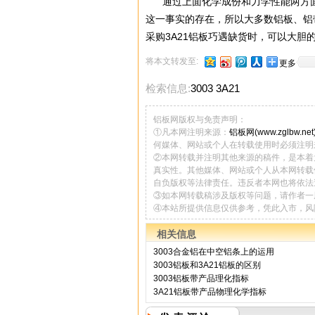
通过上面化学成份和力学性能两方面的
这一事实的存在，所以大多数铝板、铝带
采购3A21铝板巧遇缺货时，可以大胆的
将本文转发至:
更多
检索信息:
3003 3A21
铝板网版权与免责声明：
①凡本网注明来源：
铝板网(www.zglbw.net
何媒体、网站或个人在转载使用时必须注明
②本网转载并注明其他来源的稿件，是本着
真实性。其他媒体、网站或个人从本网转载
自负版权等法律责任。违反者本网也将依法
③如本网转载稿涉及版权等问题，请作者一
④本站所提供信息仅供参考，凭此入市，风
相关信息
3003合金铝在中空铝条上的运用
3003铝板和3A21铝板的区别
3003铝板带产品理化指标
3A21铝板带产品物理化学指标