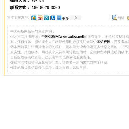
联络人员：
赖小娟
联系方式：
186-8029-3060
将本文转发至:
0
纠错
更多
中国铝板网版权与免责声明：
①凡本网注明来源：
中国铝板网(www.zglbw.net)
的所有文字、图片和音视频稿
有，任何媒体、网站或个人在转载使用时必须注明来源
中国铝板网
，违反者本
②本网转载并注明其他来源的稿件，是本着为读者传递更多信息之目的，并不
真实性。其他媒体、网站或个人从本网转载使用时，必须保留本网注明的稿件
自负版权等法律责任。违反者本网也将依法追究责任。
③如本网转载稿涉及版权等问题，请作者一周内来电或来函联系。
④本站所提供信息仅供参考，凭此入市，风险自担。