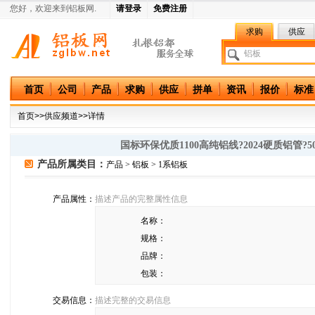
您好，欢迎来到铝板网.
请登录
免费注册
求购
供应
中国铝板网
首页
公司
产品
求购
供应
拼单
资讯
报价
标准
首页
>>
供应频道
>>详情
国标环保优质1100高纯铝线?2024硬质铝管?5
产品所属类目：
产品 > 铝板 > 1系铝板
产品属性：
描述产品的完整属性信息
名称：
规格：
品牌：
包装：
交易信息：
描述完整的交易信息