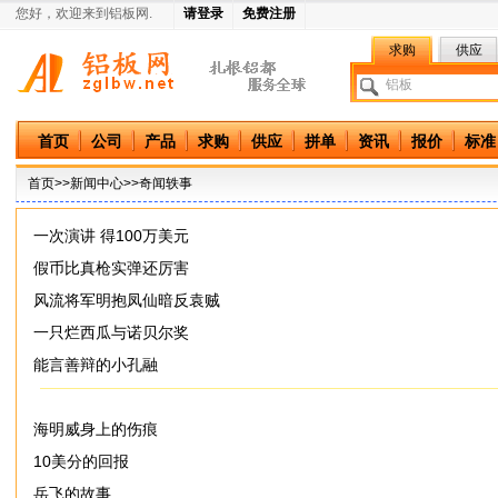
您好，欢迎来到铝板网.
请登录
免费注册
求购
供应
中国铝板网
首页
公司
产品
求购
供应
拼单
资讯
报价
标准
首页
>>
新闻中心
>>奇闻轶事
一次演讲 得100万美元
假币比真枪实弹还厉害
风流将军明抱凤仙暗反袁贼
一只烂西瓜与诺贝尔奖
能言善辩的小孔融
海明威身上的伤痕
10美分的回报
岳飞的故事