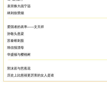
袁崇焕大战宁远
林则徐禁烟
爱国者的表率——文天祥
孙敬头悬梁
苏秦锥刺股
韩信报漂母
华盛顿与樱桃树
郭沫若与芭蕉花
历史上比慈禧更厉害的女人是谁