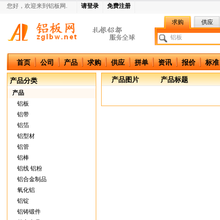
您好，欢迎来到铝板网.
请登录
免费注册
求购
供应
中国铝板网
首页
公司
产品
求购
供应
拼单
资讯
报价
标准
产品图片
产品标题
产品分类
产品
铝板
铝带
铝箔
铝型材
铝管
铝棒
铝线 铝粉
铝合金制品
氧化铝
铝锭
铝铸锻件