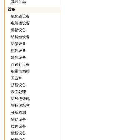
其它产品
设备
氧化铝设备
电解铝设备
熔铝设备
铝铸造设备
铝箔设备
热轧设备
冷轧设备
连铸轧设备
板带箔精整
工业炉
挤压设备
表面处理
铝线连铸轧
管棒线精整
分析检测
辅助设备
拉伸设备
锻压设备