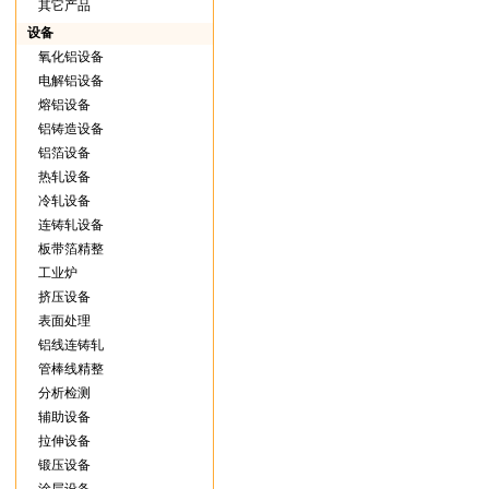
其它产品
设备
氧化铝设备
电解铝设备
熔铝设备
铝铸造设备
铝箔设备
热轧设备
冷轧设备
连铸轧设备
板带箔精整
工业炉
挤压设备
表面处理
铝线连铸轧
管棒线精整
分析检测
辅助设备
拉伸设备
锻压设备