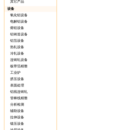
其它产品
设备
氧化铝设备
电解铝设备
熔铝设备
铝铸造设备
铝箔设备
热轧设备
冷轧设备
连铸轧设备
板带箔精整
工业炉
挤压设备
表面处理
铝线连铸轧
管棒线精整
分析检测
辅助设备
拉伸设备
锻压设备