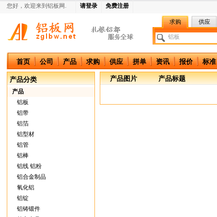
您好，欢迎来到铝板网.
请登录
免费注册
求购
供应
中国铝板网
首页
公司
产品
求购
供应
拼单
资讯
报价
标准
产品图片
产品标题
产品分类
产品
铝板
铝带
铝箔
铝型材
铝管
铝棒
铝线 铝粉
铝合金制品
氧化铝
铝锭
铝铸锻件