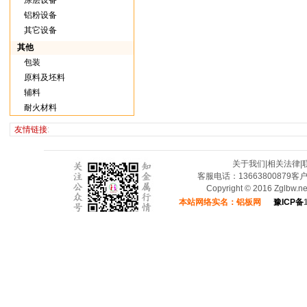
涂层设备
铝粉设备
其它设备
其他
包装
原料及坯料
辅料
耐火材料
友情链接
:
关于我们
|
相关法律
|
客服电话：13663800879客
Copyright © 2016 Zglbw.
本站网络实名：铝板网
豫ICP备