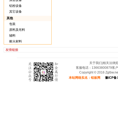
涂层设备
铝粉设备
其它设备
其他
包装
原料及坯料
辅料
耐火材料
友情链接
:
关于我们
|
相关法律
|
客服电话：13663800879客
Copyright © 2016 Zglbw.
本站网络实名：铝板网
豫ICP备