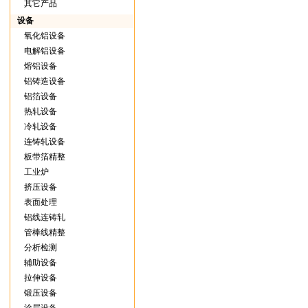
其它产品
设备
氧化铝设备
电解铝设备
熔铝设备
铝铸造设备
铝箔设备
热轧设备
冷轧设备
连铸轧设备
板带箔精整
工业炉
挤压设备
表面处理
铝线连铸轧
管棒线精整
分析检测
辅助设备
拉伸设备
锻压设备