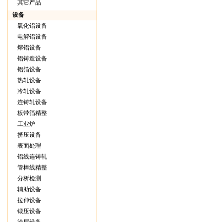
其它产品
设备
氧化铝设备
电解铝设备
熔铝设备
铝铸造设备
铝箔设备
热轧设备
冷轧设备
连铸轧设备
板带箔精整
工业炉
挤压设备
表面处理
铝线连铸轧
管棒线精整
分析检测
辅助设备
拉伸设备
锻压设备