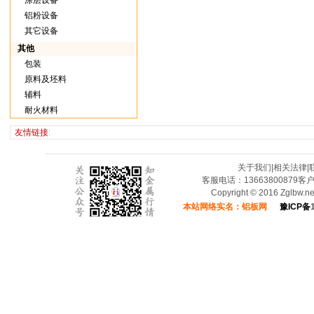
涂层设备
铝粉设备
其它设备
其他
包装
原料及坯料
辅料
耐火材料
友情链接
:
关于我们
|
相关法律
|
客服电话：13663800879客
Copyright © 2016 Zglbw.
本站网络实名：铝板网
豫ICP备