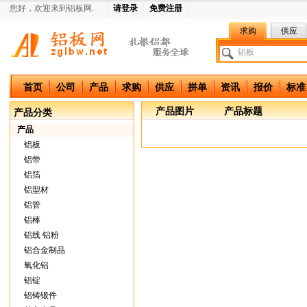
您好，欢迎来到铝板网.
请登录
免费注册
求购
供应
中国铝板网
首页
公司
产品
求购
供应
拼单
资讯
报价
标准
产品图片
产品标题
产品分类
产品
铝板
铝带
铝箔
铝型材
铝管
铝棒
铝线 铝粉
铝合金制品
氧化铝
铝锭
铝铸锻件