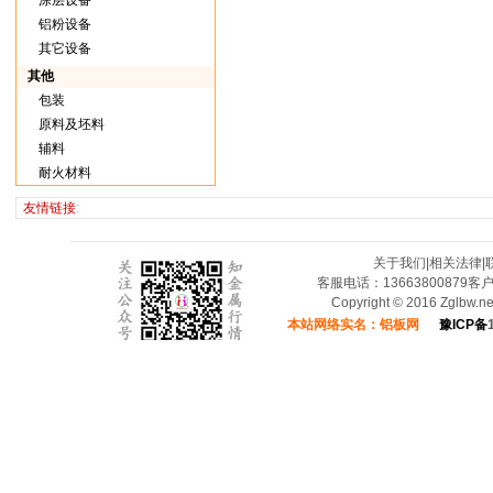
涂层设备
铝粉设备
其它设备
其他
包装
原料及坯料
辅料
耐火材料
友情链接
:
关于我们
|
相关法律
|
客服电话：13663800879客
Copyright © 2016 Zglbw.
本站网络实名：铝板网
豫ICP备