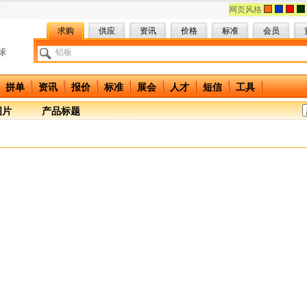
网页风格
求购
供应
资讯
价格
标准
会员
拼单
资讯
报价
标准
展会
人才
短信
工具
图片
产品标题