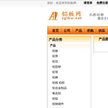
您好，欢迎来到铝板网.
请登录
免费注册
中国铝板网
首页
公司
产品
求购
供应
产品
产品分类
产品
铝板
铝带
铝箔
铝型材
铝管
铝棒
铝线 铝粉
铝合金制品
氧化铝
铝锭
铝铸锻件