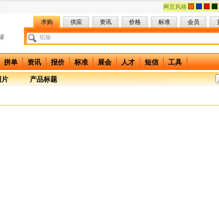
网页风格
求购
供应
资讯
价格
标准
会员
拼单
资讯
报价
标准
展会
人才
短信
工具
图片
产品标题