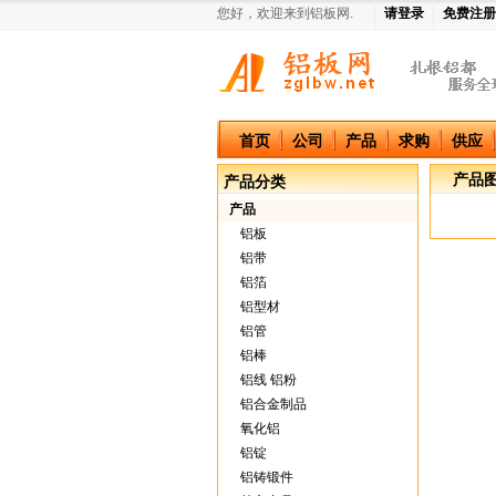
您好，欢迎来到铝板网.
请登录
免费注册
中国铝板网
首页
公司
产品
求购
供应
产品
产品分类
产品
铝板
铝带
铝箔
铝型材
铝管
铝棒
铝线 铝粉
铝合金制品
氧化铝
铝锭
铝铸锻件