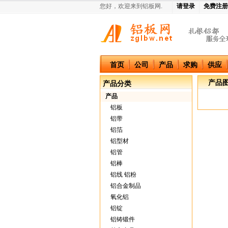
您好，欢迎来到铝板网.
请登录
免费注册
中国铝板网
首页
公司
产品
求购
供应
产品
产品分类
产品
铝板
铝带
铝箔
铝型材
铝管
铝棒
铝线 铝粉
铝合金制品
氧化铝
铝锭
铝铸锻件