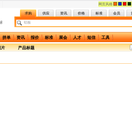
网页风格
求购
供应
资讯
价格
标准
会员
拼单
资讯
报价
标准
展会
人才
短信
工具
图片
产品标题