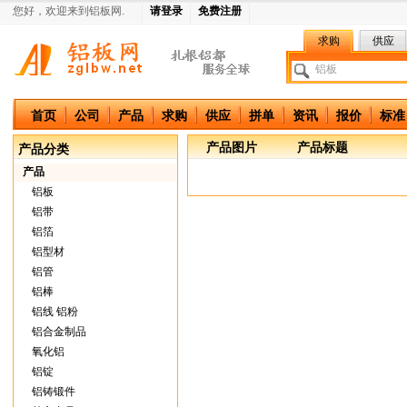
您好，欢迎来到铝板网.
请登录
免费注册
求购
供应
中国铝板网
首页
公司
产品
求购
供应
拼单
资讯
报价
标准
产品图片
产品标题
产品分类
产品
铝板
铝带
铝箔
铝型材
铝管
铝棒
铝线 铝粉
铝合金制品
氧化铝
铝锭
铝铸锻件