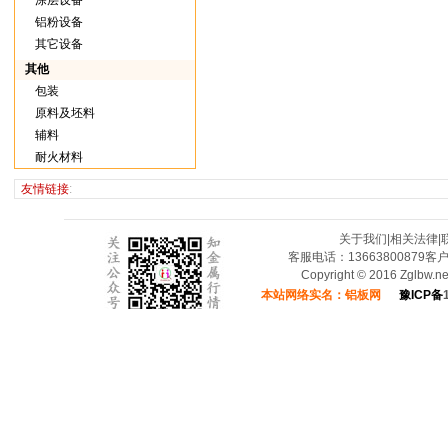
涂层设备
铝粉设备
其它设备
其他
包装
原料及坯料
辅料
耐火材料
友情链接
:
关于我们
|
相关法律
|
客服电话：13663800879客
Copyright © 2016 Zglbw.
本站网络实名：铝板网
豫ICP备