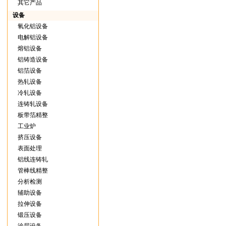
其它产品
设备
氧化铝设备
电解铝设备
熔铝设备
铝铸造设备
铝箔设备
热轧设备
冷轧设备
连铸轧设备
板带箔精整
工业炉
挤压设备
表面处理
铝线连铸轧
管棒线精整
分析检测
辅助设备
拉伸设备
锻压设备