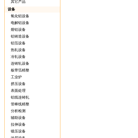
其它产品
设备
氧化铝设备
电解铝设备
熔铝设备
铝铸造设备
铝箔设备
热轧设备
冷轧设备
连铸轧设备
板带箔精整
工业炉
挤压设备
表面处理
铝线连铸轧
管棒线精整
分析检测
辅助设备
拉伸设备
锻压设备