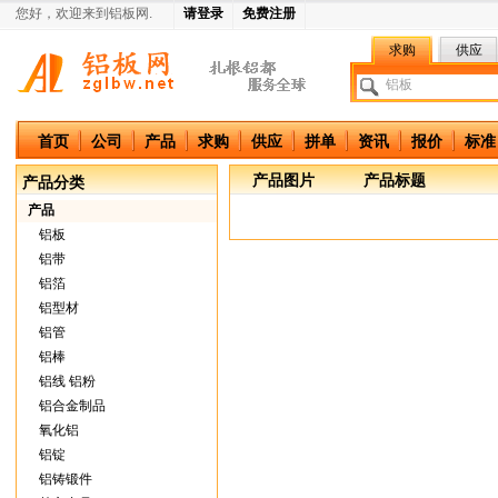
您好，欢迎来到铝板网.
请登录
免费注册
求购
供应
中国铝板网
首页
公司
产品
求购
供应
拼单
资讯
报价
标准
产品图片
产品标题
产品分类
产品
铝板
铝带
铝箔
铝型材
铝管
铝棒
铝线 铝粉
铝合金制品
氧化铝
铝锭
铝铸锻件