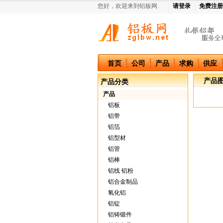
您好，欢迎来到铝板网.
请登录
免费注册
中国铝板网
首页
公司
产品
求购
供应
产品
产品分类
产品
铝板
铝带
铝箔
铝型材
铝管
铝棒
铝线 铝粉
铝合金制品
氧化铝
铝锭
铝铸锻件