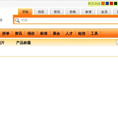
网页风格
求购
供应
资讯
价格
标准
会员
拼单
资讯
报价
标准
展会
人才
短信
工具
图片
产品标题