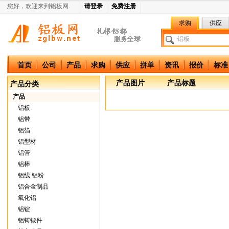
您好，欢迎来到铝板网.
请登录
免费注册
求购
供应
中国铝板网
首页
公司
产品
求购
供应
拼单
资讯
报价
标准
产品图片
产品标题
产品分类
产品
铝板
铝带
铝箔
铝型材
铝管
铝棒
铝线 铝粉
铝合金制品
氧化铝
铝锭
铝铸锻件