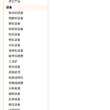
其它产品
设备
氧化铝设备
电解铝设备
熔铝设备
铝铸造设备
铝箔设备
热轧设备
冷轧设备
连铸轧设备
板带箔精整
工业炉
挤压设备
表面处理
铝线连铸轧
管棒线精整
分析检测
辅助设备
拉伸设备
锻压设备