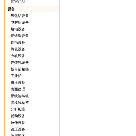
其它产品
设备
氧化铝设备
电解铝设备
熔铝设备
铝铸造设备
铝箔设备
热轧设备
冷轧设备
连铸轧设备
板带箔精整
工业炉
挤压设备
表面处理
铝线连铸轧
管棒线精整
分析检测
辅助设备
拉伸设备
锻压设备