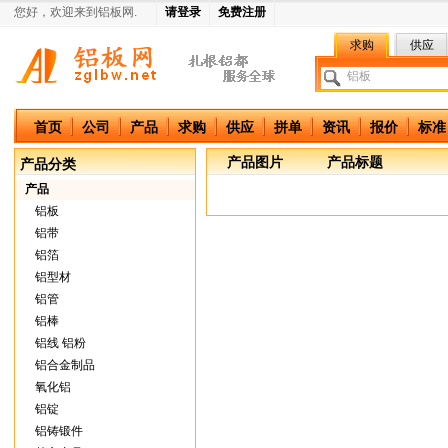
您好，欢迎来到铝板网.
请登录
免费注册
求购
供应
中国铝板网
首页
公司
产品
求购
供应
拼单
资讯
报价
标准
产品图片
产品标题
产品分类
产品
铝板
铝带
铝箔
铝型材
铝管
铝棒
铝线 铝粉
铝合金制品
氧化铝
铝锭
铝铸锻件