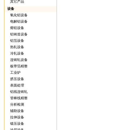
其它产品
设备
氧化铝设备
电解铝设备
熔铝设备
铝铸造设备
铝箔设备
热轧设备
冷轧设备
连铸轧设备
板带箔精整
工业炉
挤压设备
表面处理
铝线连铸轧
管棒线精整
分析检测
辅助设备
拉伸设备
锻压设备