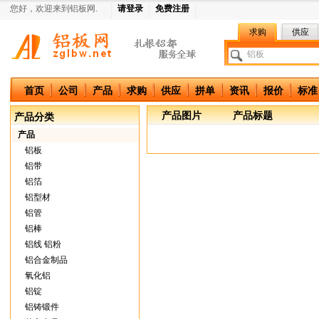
您好，欢迎来到铝板网.
请登录
免费注册
求购
供应
中国铝板网
首页
公司
产品
求购
供应
拼单
资讯
报价
标准
产品图片
产品标题
产品分类
产品
铝板
铝带
铝箔
铝型材
铝管
铝棒
铝线 铝粉
铝合金制品
氧化铝
铝锭
铝铸锻件