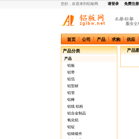
您好，欢迎来到铝板网.
请登录
免费注册
中国铝板网
首页
公司
产品
求购
供应
产品
产品分类
产品
铝板
铝带
铝箔
铝型材
铝管
铝棒
铝线 铝粉
铝合金制品
氧化铝
铝锭
铝铸锻件