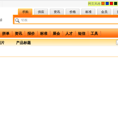
网页风格
求购
供应
资讯
价格
标准
会员
拼单
资讯
报价
标准
展会
人才
短信
工具
图片
产品标题