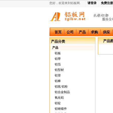
您好，欢迎来到铝板网.
请登录
免费注册
中国铝板网
首页
公司
产品
求购
供应
产品
产品分类
产品
铝板
铝带
铝箔
铝型材
铝管
铝棒
铝线 铝粉
铝合金制品
氧化铝
铝锭
铝铸锻件