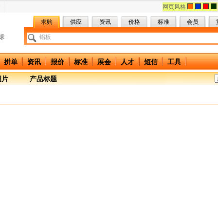
网页风格
求购
供应
资讯
价格
标准
会员
拼单
资讯
报价
标准
展会
人才
短信
工具
图片
产品标题