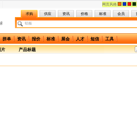
网页风格
求购
供应
资讯
价格
标准
会员
拼单
资讯
报价
标准
展会
人才
短信
工具
图片
产品标题