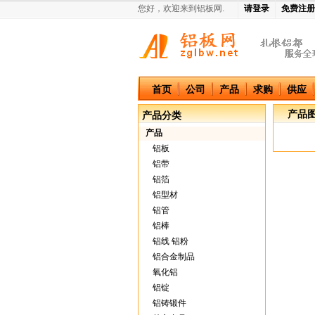
您好，欢迎来到铝板网.
请登录
免费注册
中国铝板网
首页
公司
产品
求购
供应
产品
产品分类
产品
铝板
铝带
铝箔
铝型材
铝管
铝棒
铝线 铝粉
铝合金制品
氧化铝
铝锭
铝铸锻件