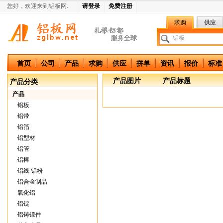
您好，欢迎来到铝板网.
请登录
免费注册
求购
供应
中国铝板网
首页
公司
产品
求购
供应
拼单
资讯
报价
标准
产品图片
产品标题
产品分类
产品
铝板
铝带
铝箔
铝型材
铝管
铝棒
铝线 铝粉
铝合金制品
氧化铝
铝锭
铝铸锻件