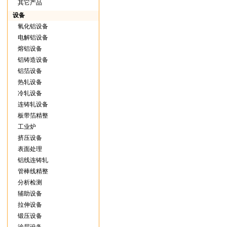
其它产品
设备
氧化铝设备
电解铝设备
熔铝设备
铝铸造设备
铝箔设备
热轧设备
冷轧设备
连铸轧设备
板带箔精整
工业炉
挤压设备
表面处理
铝线连铸轧
管棒线精整
分析检测
辅助设备
拉伸设备
锻压设备