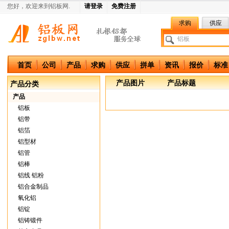
您好，欢迎来到铝板网.
请登录
免费注册
求购
供应
中国铝板网
首页
公司
产品
求购
供应
拼单
资讯
报价
标准
产品图片
产品标题
产品分类
产品
铝板
铝带
铝箔
铝型材
铝管
铝棒
铝线 铝粉
铝合金制品
氧化铝
铝锭
铝铸锻件