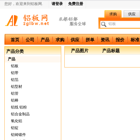
您好，欢迎来到铝板网.
请登录
免费注册
求购
供应
中国铝板网
首页
公司
产品
求购
供应
拼单
资讯
报价
标准
产品图片
产品标题
产品分类
产品
铝板
铝带
铝箔
铝型材
铝管
铝棒
铝线 铝粉
铝合金制品
氧化铝
铝锭
铝铸锻件