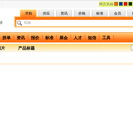
网页风格
求购
供应
资讯
价格
标准
会员
拼单
资讯
报价
标准
展会
人才
短信
工具
图片
产品标题