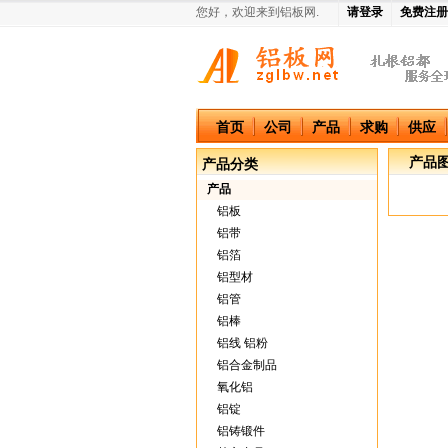
您好，欢迎来到铝板网.
请登录
免费注册
中国铝板网
首页
公司
产品
求购
供应
产品
产品分类
产品
铝板
铝带
铝箔
铝型材
铝管
铝棒
铝线 铝粉
铝合金制品
氧化铝
铝锭
铝铸锻件