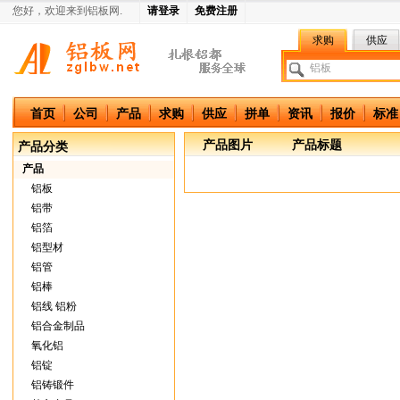
您好，欢迎来到铝板网.
请登录
免费注册
求购
供应
中国铝板网
首页
公司
产品
求购
供应
拼单
资讯
报价
标准
产品图片
产品标题
产品分类
产品
铝板
铝带
铝箔
铝型材
铝管
铝棒
铝线 铝粉
铝合金制品
氧化铝
铝锭
铝铸锻件