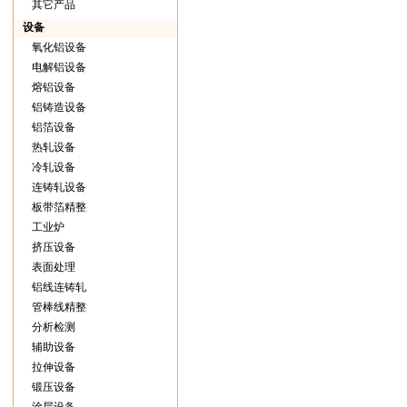
其它产品
设备
氧化铝设备
电解铝设备
熔铝设备
铝铸造设备
铝箔设备
热轧设备
冷轧设备
连铸轧设备
板带箔精整
工业炉
挤压设备
表面处理
铝线连铸轧
管棒线精整
分析检测
辅助设备
拉伸设备
锻压设备