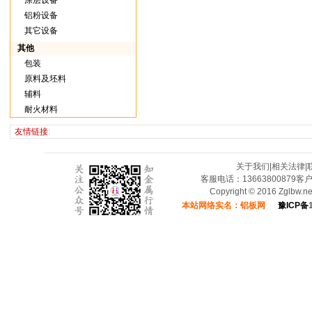
涂层设备
铝粉设备
其它设备
其他
包装
原料及坯料
辅料
耐火材料
友情链接
:
关于我们
|
相关法律
|
客服电话：13663800879客
Copyright © 2016 Zglbw.
本站网络实名：铝板网
豫ICP备