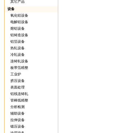
其它产品
设备
氧化铝设备
电解铝设备
熔铝设备
铝铸造设备
铝箔设备
热轧设备
冷轧设备
连铸轧设备
板带箔精整
工业炉
挤压设备
表面处理
铝线连铸轧
管棒线精整
分析检测
辅助设备
拉伸设备
锻压设备