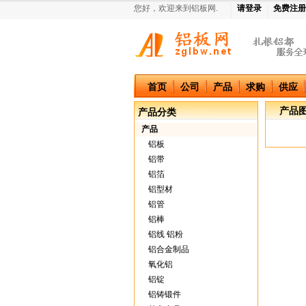
您好，欢迎来到铝板网.
请登录
免费注册
中国铝板网
首页
公司
产品
求购
供应
产品
产品分类
产品
铝板
铝带
铝箔
铝型材
铝管
铝棒
铝线 铝粉
铝合金制品
氧化铝
铝锭
铝铸锻件