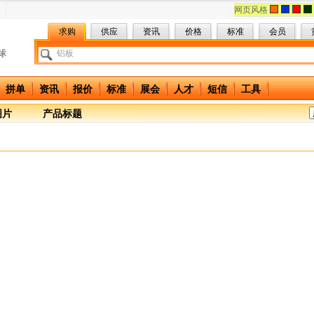
网页风格
求购
供应
资讯
价格
标准
会员
拼单
资讯
报价
标准
展会
人才
短信
工具
图片
产品标题