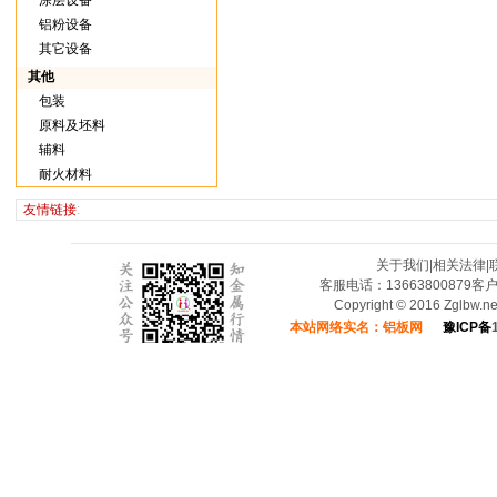
涂层设备
铝粉设备
其它设备
其他
包装
原料及坯料
辅料
耐火材料
友情链接
:
关于我们
|
相关法律
|
客服电话：13663800879客
Copyright © 2016 Zglbw.
本站网络实名：铝板网
豫ICP备