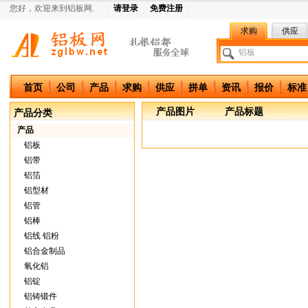
您好，欢迎来到铝板网.
请登录
免费注册
求购
供应
中国铝板网
首页
公司
产品
求购
供应
拼单
资讯
报价
标准
产品图片
产品标题
产品分类
产品
铝板
铝带
铝箔
铝型材
铝管
铝棒
铝线 铝粉
铝合金制品
氧化铝
铝锭
铝铸锻件