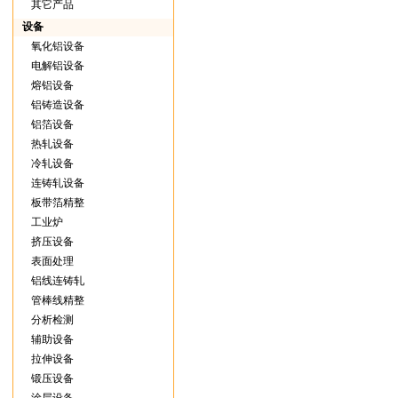
其它产品
设备
氧化铝设备
电解铝设备
熔铝设备
铝铸造设备
铝箔设备
热轧设备
冷轧设备
连铸轧设备
板带箔精整
工业炉
挤压设备
表面处理
铝线连铸轧
管棒线精整
分析检测
辅助设备
拉伸设备
锻压设备