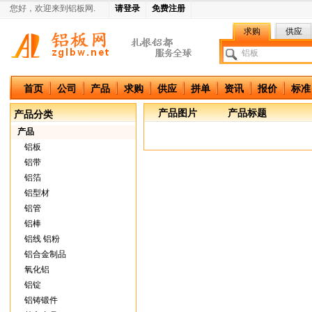
您好，欢迎来到铝板网.
请登录
免费注册
求购
供应
中国铝板网
首页
公司
产品
求购
供应
拼单
资讯
报价
标准
产品图片
产品标题
产品分类
产品
铝板
铝带
铝箔
铝型材
铝管
铝棒
铝线 铝粉
铝合金制品
氧化铝
铝锭
铝铸锻件