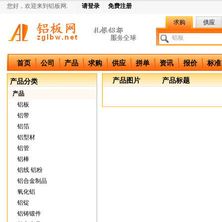
您好，欢迎来到铝板网.
请登录
免费注册
求购
供应
中国铝板网
首页
公司
产品
求购
供应
拼单
资讯
报价
标准
产品图片
产品标题
产品分类
产品
铝板
铝带
铝箔
铝型材
铝管
铝棒
铝线 铝粉
铝合金制品
氧化铝
铝锭
铝铸锻件