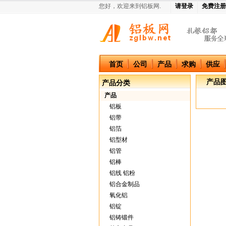
您好，欢迎来到铝板网.
请登录
免费注册
中国铝板网
首页
公司
产品
求购
供应
产品
产品分类
产品
铝板
铝带
铝箔
铝型材
铝管
铝棒
铝线 铝粉
铝合金制品
氧化铝
铝锭
铝铸锻件