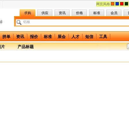
网页风格
求购
供应
资讯
价格
标准
会员
拼单
资讯
报价
标准
展会
人才
短信
工具
图片
产品标题