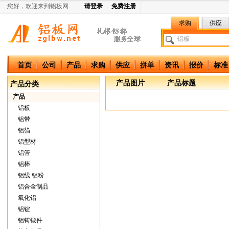
您好，欢迎来到铝板网.
请登录
免费注册
求购
供应
中国铝板网
首页
公司
产品
求购
供应
拼单
资讯
报价
标准
产品图片
产品标题
产品分类
产品
铝板
铝带
铝箔
铝型材
铝管
铝棒
铝线 铝粉
铝合金制品
氧化铝
铝锭
铝铸锻件