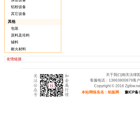
涂层设备
铝粉设备
其它设备
其他
包装
原料及坯料
辅料
耐火材料
友情链接
:
关于我们
|
相关法律
|
客服电话：13663800879客
Copyright © 2016 Zglbw.
本站网络实名：铝板网
豫ICP备