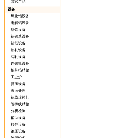
其它产品
设备
氧化铝设备
电解铝设备
熔铝设备
铝铸造设备
铝箔设备
热轧设备
冷轧设备
连铸轧设备
板带箔精整
工业炉
挤压设备
表面处理
铝线连铸轧
管棒线精整
分析检测
辅助设备
拉伸设备
锻压设备