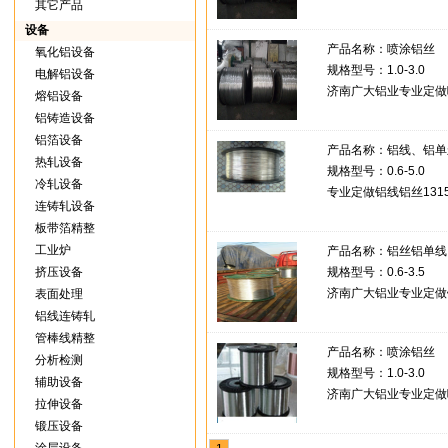
其它产品
设备
产品名称：
喷涂铝丝
氧化铝设备
规格型号：1.0-3.0
电解铝设备
济南广大铝业专业定做喷13
熔铝设备
铝铸造设备
铝箔设备
产品名称：
铝线、铝单
热轧设备
规格型号：0.6-5.0
冷轧设备
专业定做铝线铝丝13156
连铸轧设备
板带箔精整
工业炉
产品名称：
铝丝铝单线
挤压设备
规格型号：0.6-3.5
济南广大铝业专业定做铝丝铝
表面处理
铝线连铸轧
管棒线精整
产品名称：
喷涂铝丝
分析检测
规格型号：1.0-3.0
辅助设备
济南广大铝业专业定做喷13
拉伸设备
锻压设备