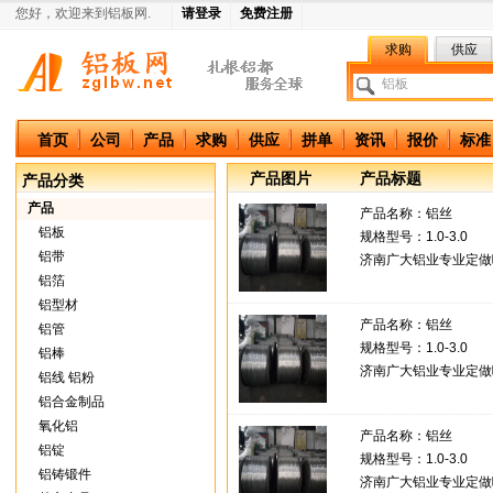
您好，欢迎来到铝板网.
请登录
免费注册
求购
供应
中国铝板网
首页
公司
产品
求购
供应
拼单
资讯
报价
标准
产品图片
产品标题
产品分类
产品
产品名称：
铝丝
铝板
规格型号：1.0-3.0
铝带
济南广大铝业专业定做喷13
铝箔
铝型材
产品名称：
铝丝
铝管
规格型号：1.0-3.0
铝棒
济南广大铝业专业定做喷13
铝线 铝粉
铝合金制品
氧化铝
产品名称：
铝丝
铝锭
规格型号：1.0-3.0
铝铸锻件
济南广大铝业专业定做喷13