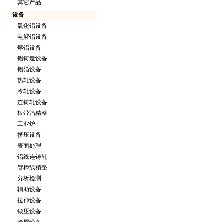
其它产品
设备
氧化铝设备
电解铝设备
熔铝设备
铝铸造设备
铝箔设备
热轧设备
冷轧设备
连铸轧设备
板带箔精整
工业炉
挤压设备
表面处理
铝线连铸轧
管棒线精整
分析检测
辅助设备
拉伸设备
锻压设备