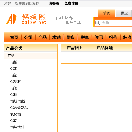
您好，欢迎来到铝板网.
请登录
免费注册
求购
供应
中国铝板网
首页
公司
产品
求购
供应
拼单
资讯
报价
标准
产品图片
产品标题
产品分类
产品
铝板
铝带
铝箔
铝型材
铝管
铝棒
铝线 铝粉
铝合金制品
氧化铝
铝锭
铝铸锻件