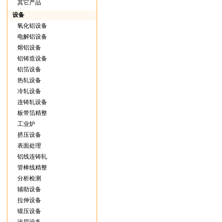
其它产品
设备
氧化铝设备
电解铝设备
熔铝设备
铝铸造设备
铝箔设备
热轧设备
冷轧设备
连铸轧设备
板带箔精整
工业炉
挤压设备
表面处理
铝线连铸轧
管棒线精整
分析检测
辅助设备
拉伸设备
锻压设备