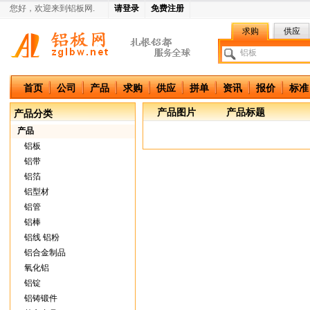
您好，欢迎来到铝板网.
请登录
免费注册
求购
供应
中国铝板网
首页
公司
产品
求购
供应
拼单
资讯
报价
标准
产品图片
产品标题
产品分类
产品
铝板
铝带
铝箔
铝型材
铝管
铝棒
铝线 铝粉
铝合金制品
氧化铝
铝锭
铝铸锻件