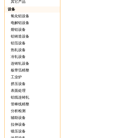
其它产品
设备
氧化铝设备
电解铝设备
熔铝设备
铝铸造设备
铝箔设备
热轧设备
冷轧设备
连铸轧设备
板带箔精整
工业炉
挤压设备
表面处理
铝线连铸轧
管棒线精整
分析检测
辅助设备
拉伸设备
锻压设备