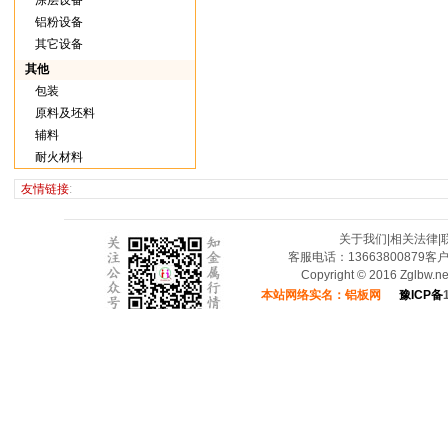
涂层设备
铝粉设备
其它设备
其他
包装
原料及坯料
辅料
耐火材料
友情链接
:
关于我们
|
相关法律
|
客服电话：13663800879客
Copyright © 2016 Zglbw.
本站网络实名：铝板网
豫ICP备