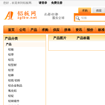
您好，欢迎来到铝板网.
请登录
免费注册
求购
供应
中国铝板网
首页
公司
产品
求购
供应
拼单
资讯
报价
标准
产品图片
产品标题
产品分类
产品
铝板
铝带
铝箔
铝型材
铝管
铝棒
铝线 铝粉
铝合金制品
氧化铝
铝锭
铝铸锻件