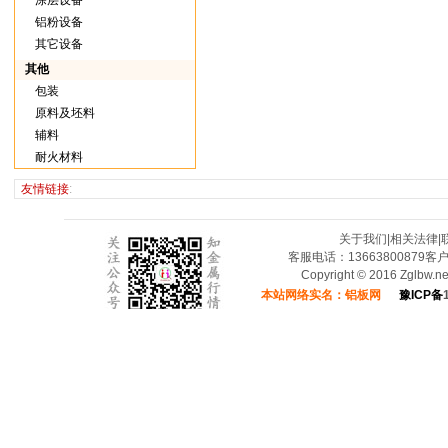
涂层设备
铝粉设备
其它设备
其他
包装
原料及坯料
辅料
耐火材料
友情链接
:
关于我们
|
相关法律
|
客服电话：13663800879客
Copyright © 2016 Zglbw.
本站网络实名：铝板网
豫ICP备