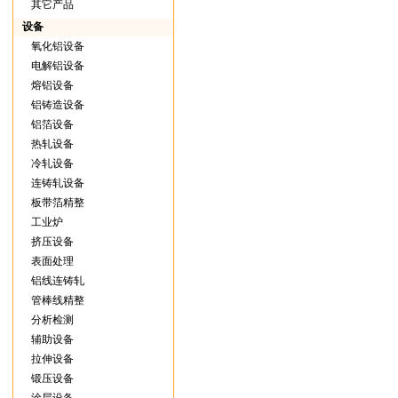
其它产品
设备
氧化铝设备
电解铝设备
熔铝设备
铝铸造设备
铝箔设备
热轧设备
冷轧设备
连铸轧设备
板带箔精整
工业炉
挤压设备
表面处理
铝线连铸轧
管棒线精整
分析检测
辅助设备
拉伸设备
锻压设备